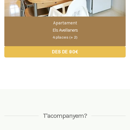
DES DE 90€
T'acompanyem?
T’ajudem a planificar la