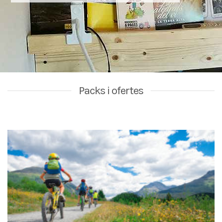
Packs i ofertes
OFERTA ESCAPADA RURAL JULIOL | 5 nits a preu de 3 a Corbera d’Ebre –
Terra Alta!
Oferta escapada rural aquest juliol a la Terra Alta. Gaudeix 5
nits a preu de [...]