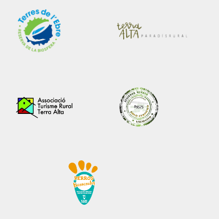
Registre Turisme GenCat: HUTTE-001549-HUTTE-001550-
HUTTE-001551-HUTTE-001552-HUTTE-001553
Copyright 2026 ©
Terra Alta Turisme S.L. Apartaments Els
Temporers
Lo Portal de la Terra Alta · Corbera d'Ebre