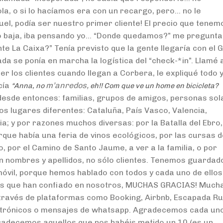
la, o si lo hacíamos era con un recargo, pero… no le
el, podía ser nuestro primer cliente! El precio que tenem
 o baja, iba pensando yo… “Donde quedamos?” me pregunta
ante La Caixa?” Tenía previsto que la gente llegaría con el 
ada se ponía en marcha la logística del “check-*in”. Llamé 
r los clientes cuando llegan a Corbera, le expliqué todo 
cía
m’anredos,
“Anna, no
eh!! Com que ve un home en bicicleta?
sde entonces: familias, grupos de amigos, personas sol
s lugares diferentes: Cataluña, País Vasco, Valencia,
lia; y por razones muchos diversas: por la Batalla del Ebro,
orque había una feria de vinos ecológicos, por las cursas 
 por el Camino de Santo Jaume, a ver a la familia, o por
on nombres y apellidos, no sólo clientes. Tenemos guardad
óvil, porque hemos hablado con todos y cada uno de ellos
as que han confiado en nosotros, MUCHAS GRACIAS! Much
través de plataformas como Booking, Airbnb, Escapada Ru
ectrónicos o mensajes de whatsapp. Agradecemos cada un
radecemos aquellos que nos habéis metido un 10 (es un