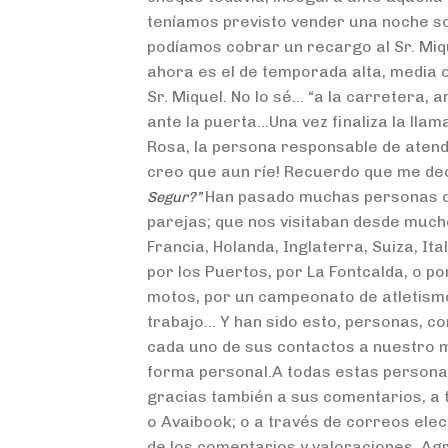
teníamos previsto vender una noche so
podíamos cobrar un recargo al Sr. Miqu
ahora es el de temporada alta, media
Sr. Miquel. No lo sé… “a la carretera, 
ante la puerta…Una vez finaliza la llam
Rosa, la persona responsable de atende
creo que aun ríe! Recuerdo que me de
Han pasado muchas personas de
Segur?”
parejas; que nos visitaban desde mucho
Francia, Holanda, Inglaterra, Suiza, Ita
por los Puertos, por La Fontcalda, o p
motos, por un campeonato de atletismo,
trabajo… Y han sido esto, personas, c
cada uno de sus contactos a nuestro m
forma personal.A todas estas person
gracias también a sus comentarios, a 
o Avaibook; o a través de correos el
de los comentarios y valoraciones. Ag