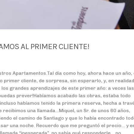
AMOS AL PRIMER CLIENTE!
stros Apartamentos.Tal día como hoy, ahora hace un año, 
primer cliente, de sorpresa, sin esperarlo, y, en realidad
 los grandes aprendizajes de este primer año: a veces las
 puedas prever!Habíamos acabado las obras, estaba todo
 incluso habíamos tenido la primera reserva, hecha a trav
 recibimos una llamada…Miquel, un Sr. de unos 60 años,
iendo el camino de Santiago y que lo había encontrado to
asar una noche. Recuerdo que me preguntó el precio… y e
 llamada “inesperada”, no sabía qué responderle… no