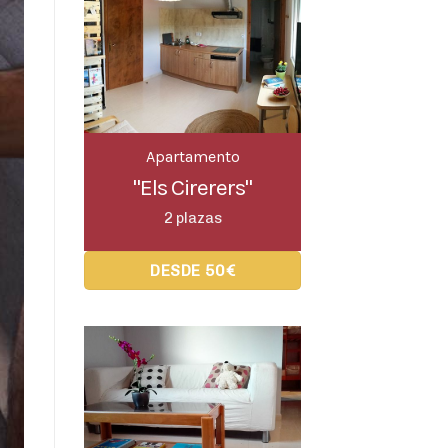
Apartamento
"Els Cirerers"
2 plazas
DESDE 50€