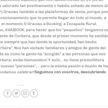
is valorado tan positivamente o habéis echado de menos a
).Gracias también a las plataformas de venta, porque po
posicionamiento que te permite llegar en todo el mundo, a
e el momento 0.Gracias a Booking, a Escapada Rural,
as, AVAIBOOK, para hacer que los “pequeños” tengamos u
 gente de Corbera, que desde el primer momento ha sentid
ue siempre que han tenido la oportunidad, han hecho
bera”. Nos han visitado familiares y amigos de gente del
e es como la gente ha “acogido” a las personas que nos
orbera, están bienvenidos! Y esto… no tiene precio!Ahora
 nuevas “personas”,… pero la misma pasión e ilusión de h
 podamos celebrar!
Seguimos con vosotros, descubriendo