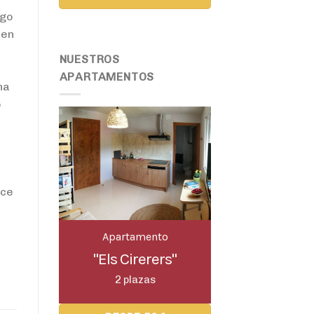
lgo
nen
NUESTROS
APARTAMENTOS
na
o
ace
Apartamento
"Els Cirerers"
2 plazas