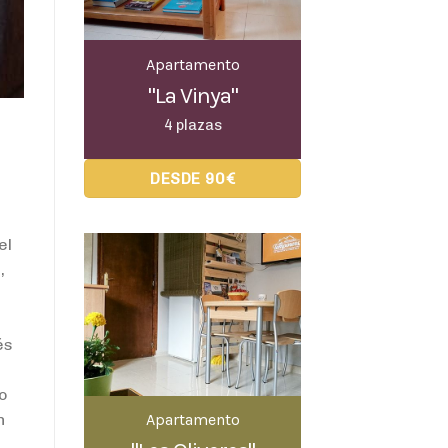
Apartamento
"La Vinya"
4 plazas
DESDE 90€
el
,
és
do
Apartamento
n