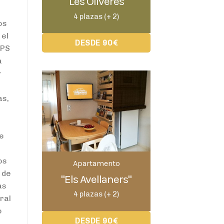
"Les Oliveres"
4 plazas (+ 2)
os
 el
DESDE 90€
GPS
a
y
as,
de
os
Apartamento
 de
"Els Avellaners"
as
4 plazas (+ 2)
ral
o
DESDE 90€