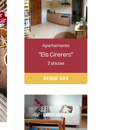
Apartamento
"Els Cirerers"
2 plazas
DESDE 50€