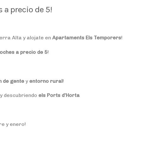
a precio de 5!
erra Alta y alojate en
Apartaments Els Temporers
!
noches a precio de 5
!
n de gente
y
entorno rural
!
 y descubriendo
els Ports d’Horta
re y enero!