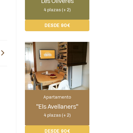
"Les Oliveres"
4 plazas (+ 2)
DESDE 90€
Apartamento
"Els Avellaners"
4 plazas (+ 2)
DESDE 90€