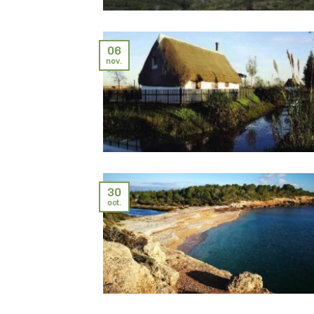
06
nov.
30
oct.