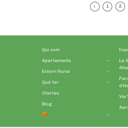
1
2
Qui som
Espa
Apartaments
La G
Alta
Entorn Rural
Par
Què fer
d’H
Ofertes
Via
Blog
Xarx