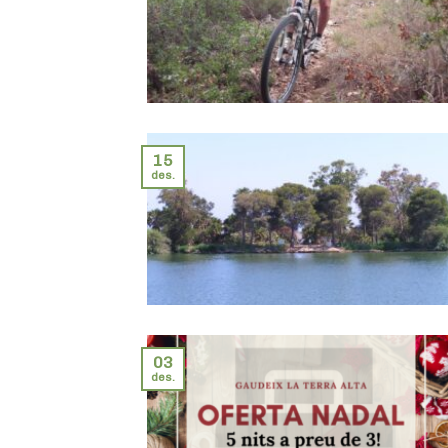
15
des.
03
des.