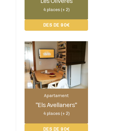
"Les Oliveres"
4 places (+ 2)
DES DE 90€
Apartament
"Els Avellaners"
4 places (+ 2)
DES DE 90€