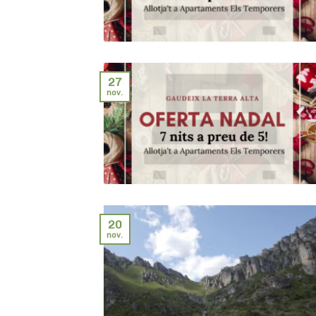
27
nov.
20
nov.