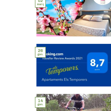
02
març
26
gen.
14
gen.