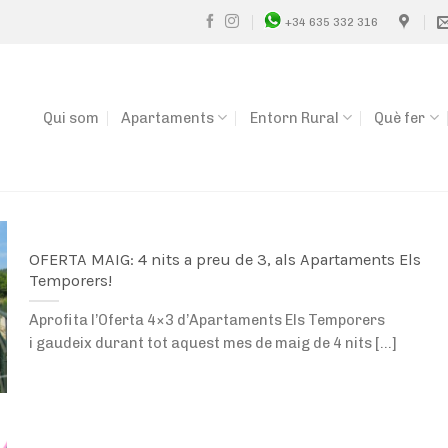
+34 635 332 316
Qui som
Apartaments
Entorn Rural
Què fer
OFERTA MAIG: 4 nits a preu de 3, als Apartaments Els
Temporers!
Aprofita l’Oferta 4×3 d’Apartaments Els Temporers
i gaudeix durant tot aquest mes de maig de 4 nits [...]