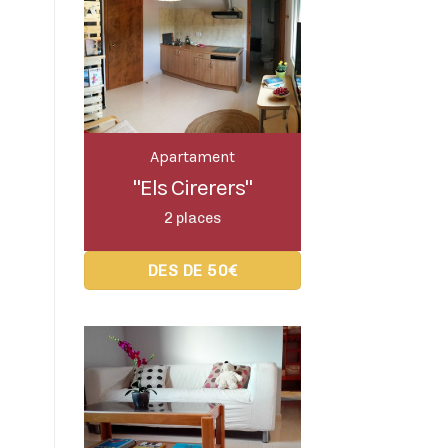
Apartament
"Els Cirerers"
2 places
DES DE 50€