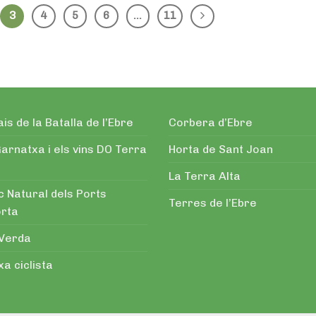
3
4
5
6
…
11
is de la Batalla de l’Ebre
Corbera d’Ebre
arnatxa i els vins DO Terra
Horta de Sant Joan
La Terra Alta
c Natural dels Ports
Terres de l’Ebre
orta
 Verda
a ciclista