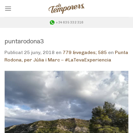
Skip
to
content
+34 635 332 316
puntarodona3
Publicat
25 juny, 2018
en
779 &vegades; 585
en
Punta
Rodona, per Júlia i Marc – #LaTevaExperiencia