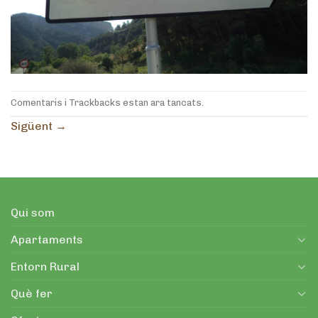
Comentaris i Trackbacks estan ara tancats.
Sigüent
→
Qui som
Apartaments
Entorn Rural
Què fer