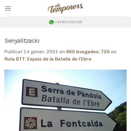
Skip
to
content
+34 635 332 316
Senyalitzacio
Publicat
14 gener, 2021
en
960 &vegades; 720
en
Ruta BTT: Espais de la Batalla de l’Ebre