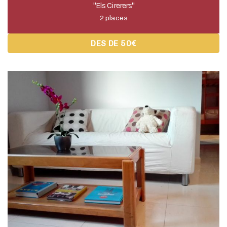
"Els Cirerers"
2 places
DES DE 50€