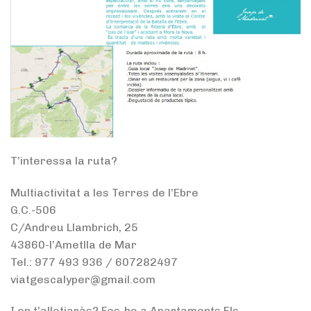
T’interessa la ruta?
Multiactivitat a les Terres de l’Ebre
G.C.-506
C/Andreu Llambrich, 25
43860-l’Ametlla de Mar
Tel.: 977 493 936 / 607282497
viatgescalyper@gmail.com
I on t’allotjaràs? Fes-ho a Apartaments Els