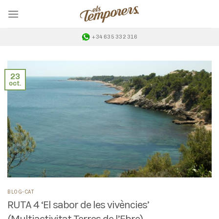
Skip
to
content
+34 635 332 316
23
oct.
BLOG-CAT
RUTA 4 ‘El sabor de les vivències’
(Multiactivitat Terres de l’Ebre)